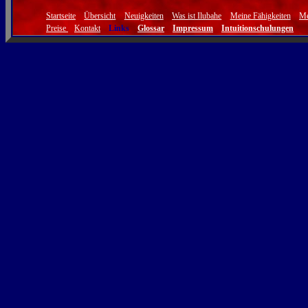
Startseite
Übersicht
Neuigkeiten
Was ist Ilubahe
Meine Fähigkeiten
Me
Preise
Kontakt
Links
Glossar
Impressum
Intuitionschulungen